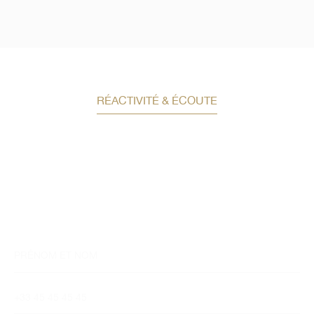
RÉACTIVITÉ & ÉCOUTE
Demandez un conseil en
investissement
Un conseiller spécialisé
vous contactera
dans les meilleurs délais afin d’échanger.