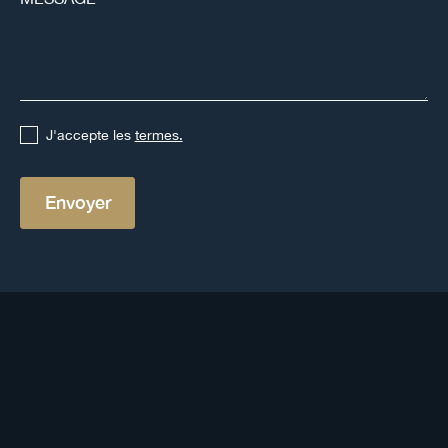
J'accepte les
termes.
Autres définitions
Voir toutes les définitions