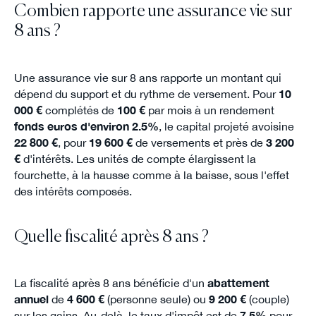
Combien rapporte une assurance vie sur
8 ans ?
Une assurance vie sur 8 ans rapporte un montant qui
dépend du support et du rythme de versement. Pour
10
000 €
complétés de
100 €
par mois à un rendement
fonds euros d'environ 2.5%
, le capital projeté avoisine
22 800 €
, pour
19 600 €
de versements et près de
3 200
€
d'intérêts. Les unités de compte élargissent la
fourchette, à la hausse comme à la baisse, sous l'effet
des intérêts composés.
Quelle fiscalité après 8 ans ?
La fiscalité après 8 ans bénéficie d'un
abattement
annuel
de
4 600 €
(personne seule) ou
9 200 €
(couple)
sur les gains. Au-delà, le taux d'impôt est de
7.5%
pour