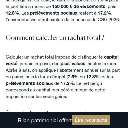
la part liée à moins de
150 000 € de versements
, puis
12.8%
. Les
prélèvements sociaux
restent à
17.2%
,
l'assurance vie étant exclue de la hausse de CSG 2026.
Comment calculer un rachat total ?
Calculer un rachat total impose de distinguer le
capital
versé
, jamais imposé, des
plus-values
, seules taxées.
Après 8 ans, on applique l'abattement annuel sur la part
de gains, puis le taux d'impôt (
7.5%
ou
12.8%
) et les
prélèvements sociaux
de
17.2%
. Le net perçu
correspond au capital récupéré diminué de cette
imposition sur les seuls gains.
À partir de quel montant envisager
Bilan patrimonial offert
Être recontacté
l'assurance vie luxembourgeoise ?