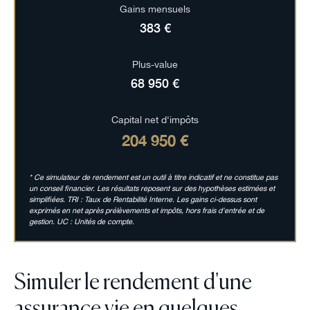
Gains mensuels
383 €
Plus-value
68 950 €
Capital net d'impôts
204 950 €
* Ce simulateur de rendement est un outil à titre indicatif et ne constitue pas
un conseil financier. Les résultats reposent sur des hypothèses estimées et
simplifiées. TRI : Taux de Rentabilité Interne. Les gains ci-dessus sont
exprimés en net après prélèvements et impôts, hors frais d'entrée et de
gestion. UC : Unités de compte.
Simuler le rendement d'une
assurance vie en quelques