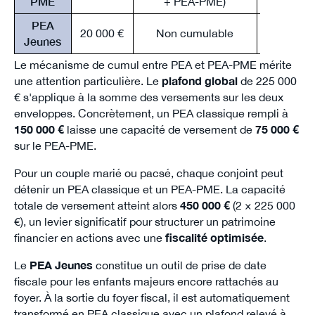
PME
+ PEA-PME)
PEA
18-21 
20 000 €
Non cumulable
Jeunes
rattac
Le mécanisme de cumul entre PEA et PEA-PME mérite
une attention particulière. Le
plafond global
de 225 000
€ s'applique à la somme des versements sur les deux
enveloppes. Concrètement, un PEA classique rempli à
150 000 €
laisse une capacité de versement de
75 000 €
sur le PEA-PME.
Pour un couple marié ou pacsé, chaque conjoint peut
détenir un PEA classique et un PEA-PME. La capacité
totale de versement atteint alors
450 000 €
(2 × 225 000
€), un levier significatif pour structurer un patrimoine
financier en actions avec une
fiscalité optimisée
.
Le
PEA Jeunes
constitue un outil de prise de date
fiscale pour les enfants majeurs encore rattachés au
foyer. À la sortie du foyer fiscal, il est automatiquement
transformé en PEA classique avec un plafond relevé à