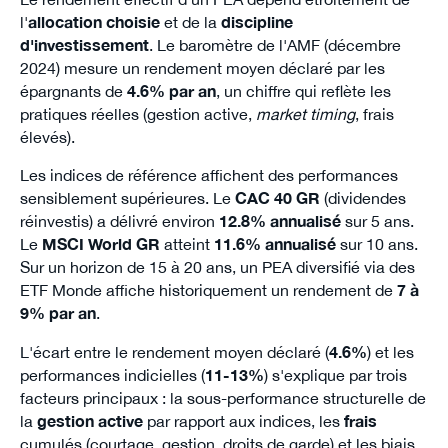
l'
allocation choisie
et de la
discipline
d'investissement
. Le baromètre de l'AMF (décembre
2024) mesure un rendement moyen déclaré par les
épargnants de
4.6% par an
, un chiffre qui reflète les
pratiques réelles (gestion active,
market timing
, frais
élevés).
Les indices de référence affichent des performances
sensiblement supérieures. Le
CAC 40 GR
(dividendes
réinvestis) a délivré environ
12.8% annualisé
sur 5 ans.
Le
MSCI World GR
atteint
11.6% annualisé
sur 10 ans.
Sur un horizon de 15 à 20 ans, un PEA diversifié via des
ETF Monde affiche historiquement un rendement de
7 à
9% par an
.
L'écart entre le rendement moyen déclaré (
4.6%
) et les
performances indicielles (
11-13%
) s'explique par trois
facteurs principaux : la sous-performance structurelle de
la
gestion active
par rapport aux indices, les
frais
cumulés (courtage, gestion, droits de garde) et les biais