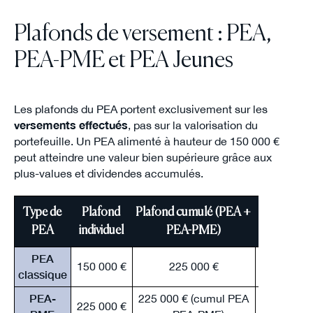
Plafonds de versement : PEA,
PEA-PME et PEA Jeunes
Les plafonds du PEA portent exclusivement sur les
versements effectués
, pas sur la valorisation du
portefeuille. Un PEA alimenté à hauteur de 150 000 €
peut atteindre une valeur bien supérieure grâce aux
plus-values et dividendes accumulés.
Type de
Plafond
Plafond cumulé (PEA +
PEA
individuel
PEA-PME)
PEA
150 000 €
225 000 €
Majeur, r
classique
PEA-
225 000 € (cumul PEA
225 000 €
Majeur, r