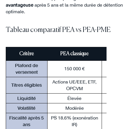
avantageuse
après 5 ans et la même durée de détention
optimale.
Tableau comparatif PEA vs PEA-PME
Critère
PEA classique
Plafond de
150 000 €
225 000 
versement
Actions UE/EEE, ETF,
Actions P
Titres éligibles
OPCVM
c
Liquidité
Élevée
Mod
Volatilité
Modérée
Fiscalité après 5
PS 18.6% (exonération
PS 18.6
ans
IR)