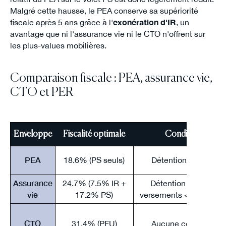
Malgré cette hausse, le PEA conserve sa supériorité
fiscale après 5 ans grâce à l'
exonération d'IR
, un
avantage que ni l'assurance vie ni le CTO n'offrent sur
les plus-values mobilières.
Comparaison fiscale : PEA, assurance vie,
CTO et PER
Enveloppe
Fiscalité optimale
Condition
PEA
18.6% (PS seuls)
Détention > 5 ans
Assurance
24.7% (7.5% IR +
Détention > 8 ans,
vie
17.2% PS)
versements < 150 000 
CTO
31.4% (PFU)
Aucune condition