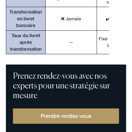
conditions
Transformation
en livret
❌ Jamais
✔️ À 15 ans
bancaire
Taux du livret
Fixé librement 
après
—
la banque
transformation
Prenez rendez-vous avec nos
experts pour une stratégie sur
mesure
Prendre rendez-vous