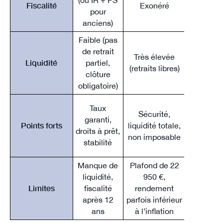
Fiscalité
Exonéré
Exon
pour
anciens)
Faible (pas
de retrait
Très élevée
Liquidité
partiel,
Très él
(retraits libres)
clôture
obligatoire)
Taux
Sécurité,
Sécuri
garanti,
Points forts
liquidité totale,
liquidité 
droits à prêt,
non imposable
non imp
stabilité
Manque de
Plafond de 22
Plafond 
liquidité,
950 €,
000 
Limites
fiscalité
rendement
rende
après 12
parfois inférieur
parfois in
ans
à l’inflation
à l’infl