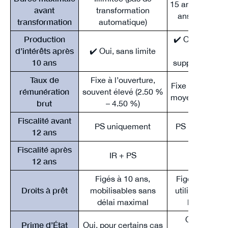
15 ans (10 ans 
avant
transformation
ans d’intérêts
transformation
automatique)
Production
✔️ Oui, jusqu’à
d’intérêts après
✔️ Oui, sans limite
ans
10 ans
supplémentair
Taux de
Fixe à l’ouverture,
Fixe à l’ouvertu
rémunération
souvent élevé (2.50 %
moyen (2–2.50
brut
– 4.50 %)
Fiscalité avant
PS uniquement
PS uniquemen
12 ans
Fiscalité après
IR + PS
IR + PS
12 ans
Figés à 10 ans,
Figés à 10 ans
Droits à prêt
mobilisables sans
utilisables da
délai maximal
les 5 ans
Oui, selon
Prime d’État
Oui, pour certains cas