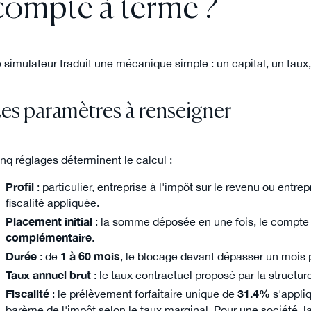
compte à terme ?
 simulateur traduit une mécanique simple : un capital, un taux,
es paramètres à renseigner
nq réglages déterminent le calcul :
Profil
: particulier, entreprise à l'impôt sur le revenu ou entr
fiscalité appliquée.
Placement initial
: la somme déposée en une fois, le compte
complémentaire
.
Durée
: de
1 à 60 mois
, le blocage devant dépasser un mois p
Taux annuel brut
: le taux contractuel proposé par la structu
Fiscalité
: le prélèvement forfaitaire unique de
31.4%
s'appliq
barème de l'impôt selon le taux marginal. Pour une société, la