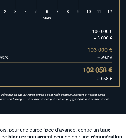
100 000 €
+ 3 000 €
103 000 €
ents
− 942 €
102 058 €
+ 2 058 €
s pénalités en cas de retrait anticipé sont fixés contractuellement et varient selon
ur la durée de blocage. Les performances passées ne préjugent pas des performances
is, pour une durée fixée d'avance, contre un
taux
r de
bloquer son argent
pour obtenir une
rémunération