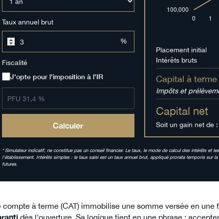
Taux annuel brut
%
Placement initial
Intérêts bruts
Fiscalité
J'opte pour l'imposition à l'IR
Capital à terme
Impôts et prélèvem
Capital net
Soit un gain net de :
Calculer
* Simulateur indicatif, ne constitue pas un conseil financier. Le taux, le mode de calcul des intérêts et le
l'établissement. Intérêts simples : le taux saisi est un taux annuel brut, appliqué prorata temporis s
futures.
 compte à terme (CAT) immobilise une somme versée en une fo
ranti
dès l'ouverture. Sa logique tient en une phrase : accepte