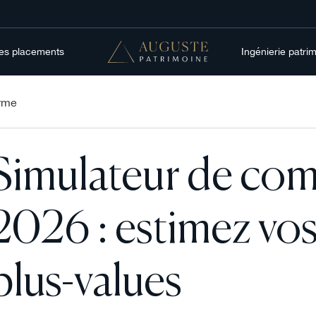
res placements
Ingénierie patri
erme
Simulateur de com
2026 : estimez vos
plus-values