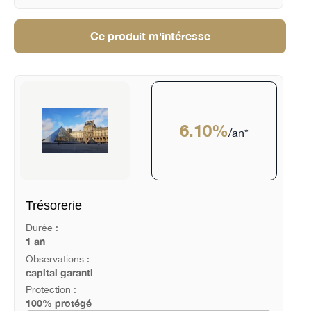
Ce produit m'intéresse
6.10%
/an*
Trésorerie
Durée :
1 an
Observations :
capital garanti
Protection :
100% protégé