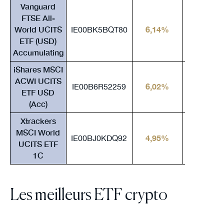
Vanguard
FTSE All-
World UCITS
IE00BK5BQT80
6,14%
24,65%
ETF (USD)
Accumulating
iShares MSCI
ACWI UCITS
IE00B6R52259
6,02%
24,82%
ETF USD
(Acc)
Xtrackers
MSCI World
IE00BJ0KDQ92
4,95%
26,23%
UCITS ETF
1C
Les meilleurs ETF crypto