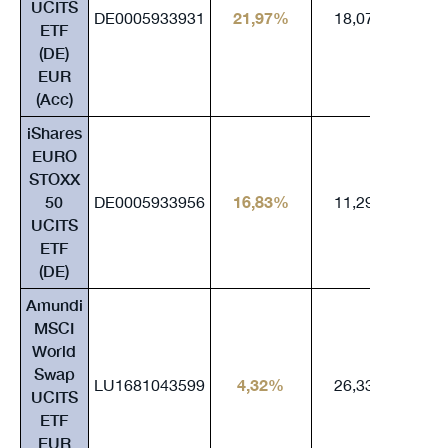
UCITS
DE0005933931
21,97%
18,07%
1
ETF
(DE)
EUR
(Acc)
iShares
EURO
STOXX
50
DE0005933956
16,83%
11,29%
2
UCITS
ETF
(DE)
Amundi
MSCI
World
Swap
LU1681043599
4,32%
26,33%
1
UCITS
ETF
EUR