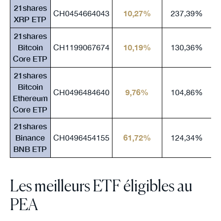
21shares
CH0454664043
10,27%
237,39%
XRP ETP
21shares
Bitcoin
CH1199067674
10,19%
130,36%
Core ETP
21shares
Bitcoin
CH0496484640
9,76%
104,86%
Ethereum
Core ETP
21shares
Binance
CH0496454155
61,72%
124,34%
BNB ETP
Les meilleurs ETF éligibles au
PEA