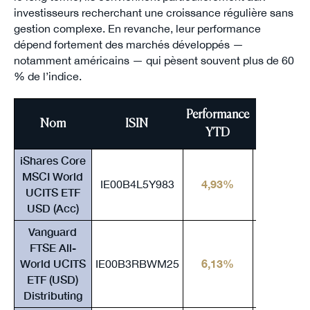
investisseurs recherchant une croissance régulière sans
gestion complexe. En revanche, leur performance
dépend fortement des marchés développés —
notamment américains — qui pèsent souvent plus de 60
% de l’indice.
Performance
Performan
Nom
ISIN
YTD
2024
iShares Core
MSCI World
IE00B4L5Y983
4,93%
26,24%
UCITS ETF
USD (Acc)
Vanguard
FTSE All-
World UCITS
IE00B3RBWM25
6,13%
24,65%
ETF (USD)
Distributing