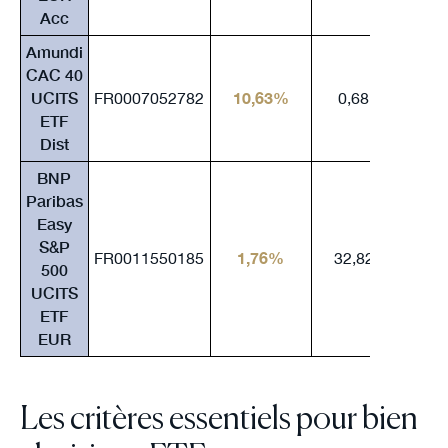
Acc
Amundi
CAC 40
UCITS
FR0007052782
10,63%
0,68%
1
ETF
Dist
BNP
Paribas
Easy
S&P
FR0011550185
1,76%
32,82%
2
500
UCITS
ETF
EUR
Les critères essentiels pour bien