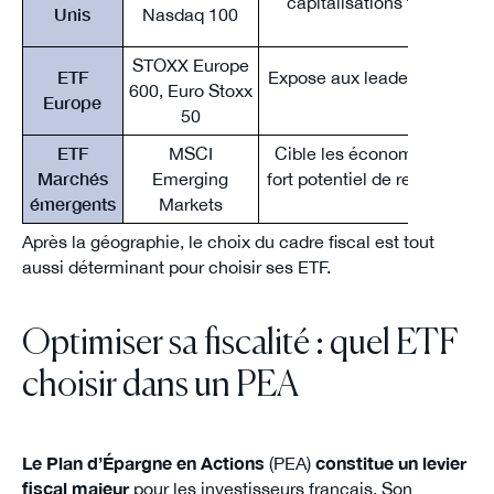
capitalisations technologi
Unis
Nasdaq 100
américain
STOXX Europe
ETF
Expose aux leaders européen
600, Euro Stoxx
Europe
PEA.
50
ETF
MSCI
Cible les économies en dé
Marchés
Emerging
fort potentiel de rendement m
émergents
Markets
élevée
Après la géographie, le choix du cadre fiscal est tout
aussi déterminant pour choisir ses ETF.
Optimiser sa fiscalité : quel ETF
choisir dans un PEA
Le Plan d’Épargne en Actions
(PEA)
constitue un levier
fiscal majeur
pour les investisseurs français. Son