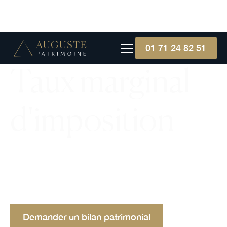
01 71 24 82 51
Taux marginal
d'imposition
Comprendre le taux marginal d'imposition :
définition, exemple pratique et analyse des
avantages et inconvénients pour une meilleure
gestion fiscale.
Demander un bilan patrimonial