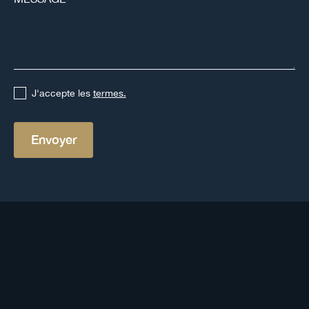
J'accepte les
termes.
Autres définitions
Voir toutes les définitions