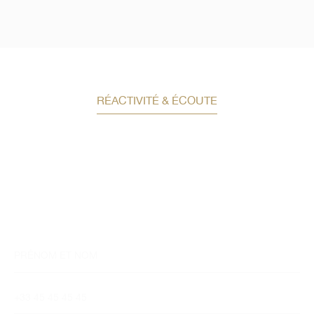
RÉACTIVITÉ & ÉCOUTE
Demandez un conseil en
investissement
Un conseiller spécialisé
vous contactera
dans les meilleurs délais afin d’échanger.