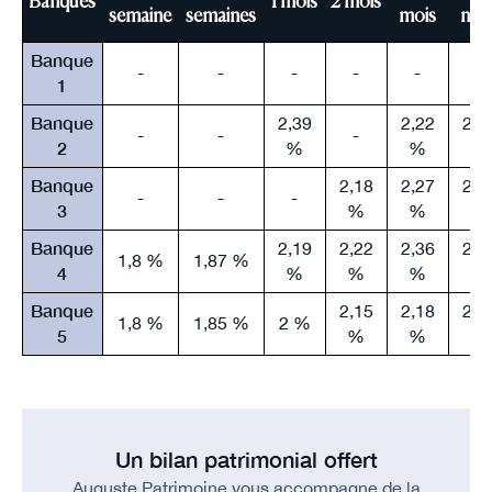
Banques
1 mois
2 mois
semaine
semaines
mois
moi
Banque
-
-
-
-
-
-
1
Banque
2,39
2,22
2,5
-
-
-
2
%
%
%
Banque
2,18
2,27
2,4
-
-
-
3
%
%
%
Banque
2,19
2,22
2,36
2,5
1,8 %
1,87 %
4
%
%
%
%
Banque
2,15
2,18
2,3
1,8 %
1,85 %
2 %
5
%
%
%
Un bilan patrimonial offert
Auguste Patrimoine vous accompagne de la