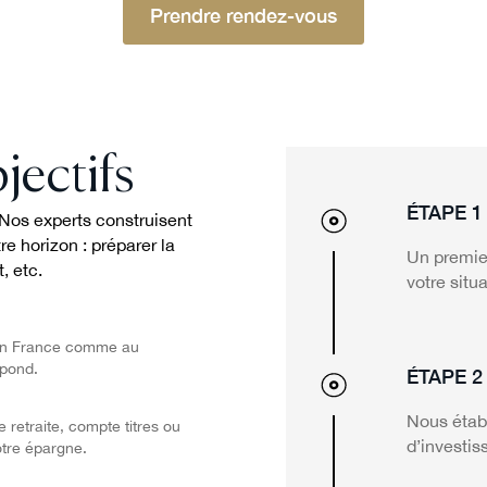
Prendre rendez-vous
jectifs
ÉTAPE 1
. Nos experts construisent
re horizon : préparer la
Un premie
, etc.
votre situ
, en France comme au
spond.
ÉTAPE 2
Nous étab
retraite, compte titres ou
d’investis
votre épargne.