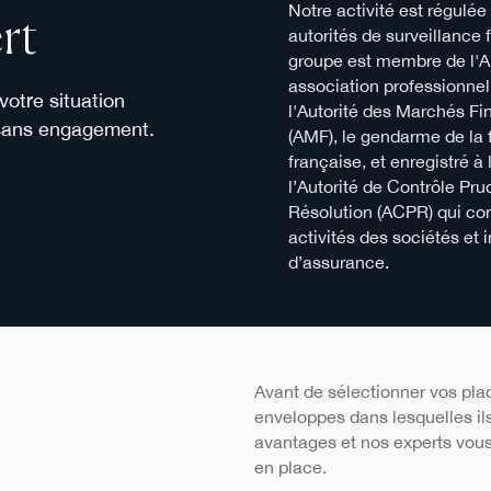
Notre activité est régulée
rt
autorités de surveillance 
groupe est membre de l'
association professionnel
otre situation
l'Autorité des Marchés Fi
 sans engagement.
(AMF), le gendarme de la 
française, et enregistré à
l’Autorité de Contrôle Pru
Résolution (ACPR) qui con
activités des sociétés et 
d’assurance.
Avant de sélectionner vos plac
enveloppes dans lesquelles il
avantages et nos experts vou
en place.