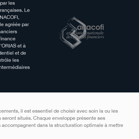
 par les
françaises. Le
ANACOFI,
le agréée par
nanciers
finance
 l’ORIAS et à
dentiel et de
trôle les
intermédiaires
ements, il est essentiel de choisir avec soin la ou les
s seront situés. Chaque enveloppe présente ses
s accompagnent dans la structuration optimale à mettre