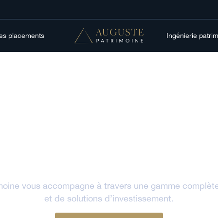
res placements
Ingénierie patri
outes nos solutio
de placements pou
votre épargne
moine vous accompagne à travers une gamme complèt
et de solutions d’investissement.