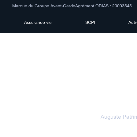
Marque du Groupe Avant-Garde
Agrément ORIAS : 20003545
Assurance vie
SCPI
Aut
T
Auguste Patri