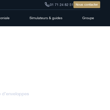
01 71 24 82 51
Nous contacter
moniale
Simulateurs & guides
Groupe
ns
r
e d’enveloppes