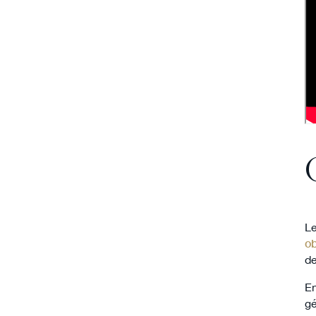
Le
ob
de
En
g