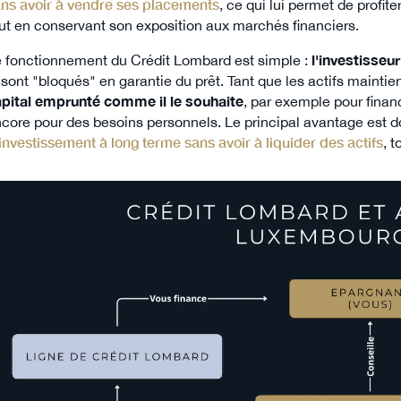
ns avoir à vendre ses placements
, ce qui lui permet de profi
ut en conservant son exposition aux marchés financiers.
 fonctionnement du Crédit Lombard est simple :
l'investisseu
 sont "bloqués" en garantie du prêt. Tant que les actifs mainti
pital emprunté comme il le souhaite
, par exemple pour financ
core pour des besoins personnels. Le principal avantage est do
investissement à long terme sans avoir à liquider des actifs
, 