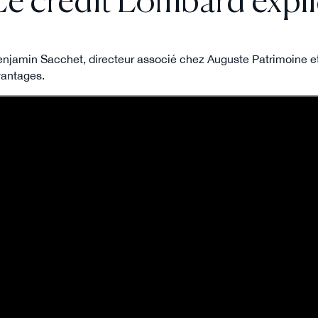
Le crédit Lombard expli
njamin Sacchet, directeur associé chez Auguste Patrimoine et e
antages.