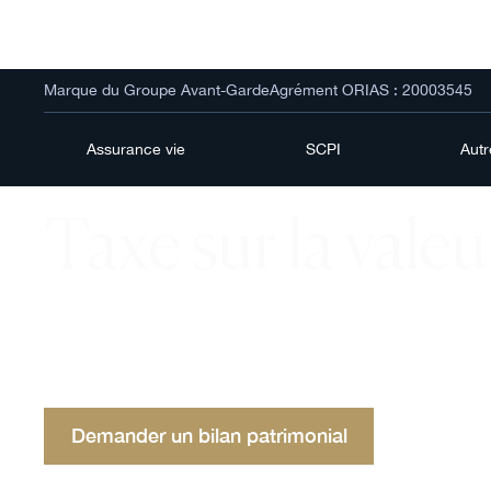
Marque du Groupe Avant-Garde
Agrément ORIAS : 20003545
Assurance vie
SCPI
Aut
Taxe sur la vale
La taxe sur la valeur ajoutée (TVA) est un impôt sur
consommation, appliqué à chaque étape de la pro
de la distribution des biens et services.
Demander un bilan patrimonial