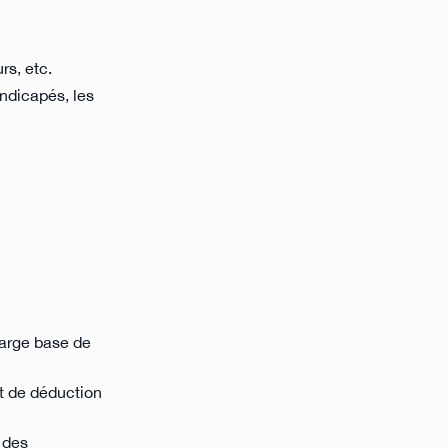
rs, etc.
ndicapés, les
 large base de
t de déduction
 des