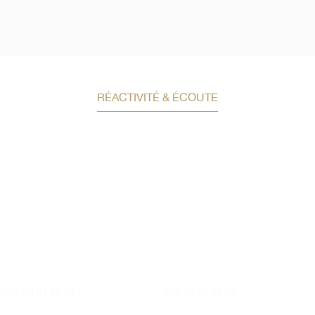
RÉACTIVITÉ & ÉCOUTE
Demandez un conseil e
investissement
Un conseiller spécialisé
vous contactera
dans les meilleurs délais afin d’échanger.