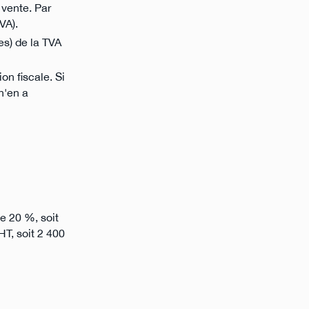
 vente. Par
VA).
es) de la TVA
on fiscale. Si
 n'en a
e 20 %, soit
HT, soit 2 400