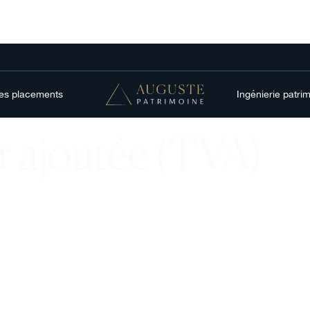
res placements
Ingénierie patri
ur ajoutée (TVA)
 la
duction et