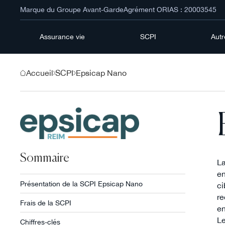
Marque du Groupe Avant-Garde
Agrément ORIAS : 20003545
Assurance vie
SCPI
Aut
Accueil
SCPI
Epsicap Nano
Sommaire
La
en
Présentation de la SCPI Epsicap Nano
ci
re
Frais de la SCPI
en
Le
Chiffres-clés