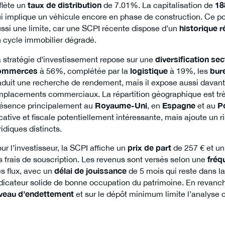
flète un
taux de distribution
de 7.01%. La capitalisation de
18
i implique un véhicule encore en phase de construction. Ce poi
ssi une limite, car une SCPI récente dispose d’un
historique r
 cycle immobilier dégradé.
 stratégie d’investissement repose sur une
diversification sec
ommerces
à 56%, complétée par la
logistique
à 19%, les
bur
aduit une recherche de rendement, mais il expose aussi davan
placements commerciaux. La répartition géographique est tr
ésence principalement au
Royaume-Uni
, en
Espagne
et au
P
cative et fiscale potentiellement intéressante, mais ajoute un 
ridiques distincts.
ur l’investisseur, la SCPI affiche un
prix de part
de 257 € et u
s frais de souscription. Les revenus sont versés selon une
fréq
s flux, avec un
délai de jouissance
de 5 mois qui reste dans 
dicateur solide de bonne occupation du patrimoine. En revanc
iveau d’endettement
et sur le dépôt minimum limite l’analyse 