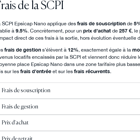
rais de la SCPI
 SCPI Epsicap Nano applique des
frais de souscription
de
5
ablie à
9.5%
. Concrètement, pour un
prix d’achat
de
257 €
, le
impact direct de ces frais à la sortie, hors évolution éventuelle d
es
frais de gestion
s’élèvent à
12%
, exactement égale à la
mo
venus locatifs encaissés par la SCPI et viennent donc réduire 
yenne place Epsicap Nano dans une zone tarifaire plus basse 
is sur les
frais d’entrée
et sur les
frais récurrents
.
Frais de souscription
Frais de gestion
Prix d'achat
Prix de retrait