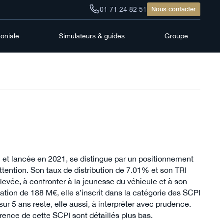
01 71 24 82 51
Nous contacter
moniale
Simulateurs & guides
Groupe
 et lancée en 2021, se distingue par un positionnement
attention. Son taux de distribution de 7.01% et son TRI
evée, à confronter à la jeunesse du véhicule et à son
sation de 188 M€, elle s’inscrit dans la catégorie des SCPI
r 5 ans reste, elle aussi, à interpréter avec prudence.
érence de cette SCPI sont détaillés plus bas.