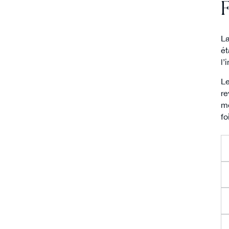
F
La
ét
l’
L
re
mo
fo