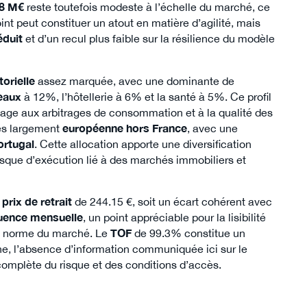
8 M€
reste toutefois modeste à l’échelle du marché, ce
nt peut constituer un atout en matière d’agilité, mais
éduit
et d’un recul plus faible sur la résilience du modèle
torielle
assez marquée, avec une dominante de
eaux
à 12%, l’hôtellerie à 6% et la santé à 5%. Ce profil
tage aux arbitrages de consommation et à la qualité des
ès largement
européenne hors France
, avec une
ortugal
. Cette allocation apporte une diversification
risque d’exécution lié à des marchés immobiliers et
n
prix de retrait
de 244.15 €, soit un écart cohérent avec
uence mensuelle
, un point appréciable pour la lisibilité
la norme du marché. Le
TOF
de 99.3% constitue un
he, l’absence d’information communiquée ici sur le
complète du risque et des conditions d’accès.