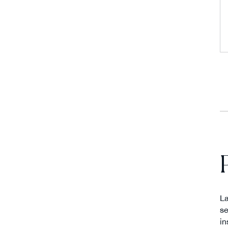
L
se
in