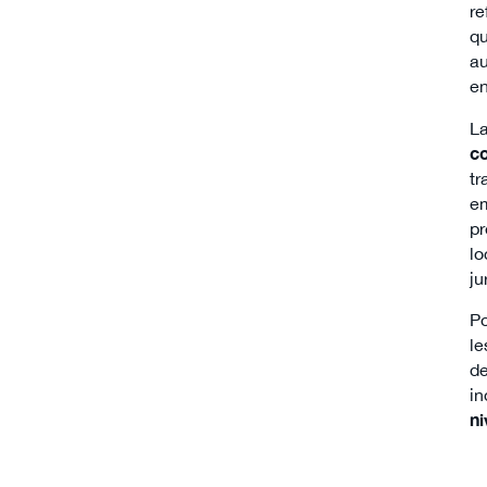
re
qu
au
en
La
c
tr
em
pr
lo
ju
Po
le
de
in
n