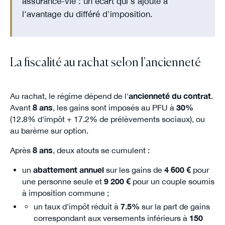
assurance-vie : un écart qui s'ajoute à
l'avantage du différé d'imposition.
La fiscalité au rachat selon l'ancienneté
Au rachat, le régime dépend de l'
ancienneté du contrat
.
Avant
8 ans
, les gains sont imposés au PFU à
30%
(12.8% d'impôt + 17.2% de prélèvements sociaux), ou
au barème sur option.
Après
8 ans
, deux atouts se cumulent :
un
abattement annuel
sur les gains de
4 600 €
pour
une personne seule et
9 200 €
pour un couple soumis
à imposition commune ;
un taux d'impôt réduit à
7.5%
sur la part de gains
correspondant aux versements inférieurs à
150