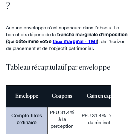
?
Aucune enveloppe n'est supérieure dans l'absolu. Le
bon choix dépend de la
tranche marginale d'imposition
(qui détermine votre
taux marginal - TMI
)
, de l'horizon
de placement et de l'objectif patrimonial.
Tableau récapitulatif par enveloppe
Enveloppe
Coupons
Gain en capital
d'
PFU 31.4%
Compte-titres
PFU 31.4% l'année
à la
ordinaire
de réalisation
perception