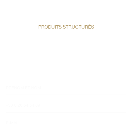
PRODUITS STRUCTURÉS
Bilan patrimonial offert
Auguste Patrimoine vous accompagne dans vos
réflexions et la structuration
des solutions adaptées à votre profil.