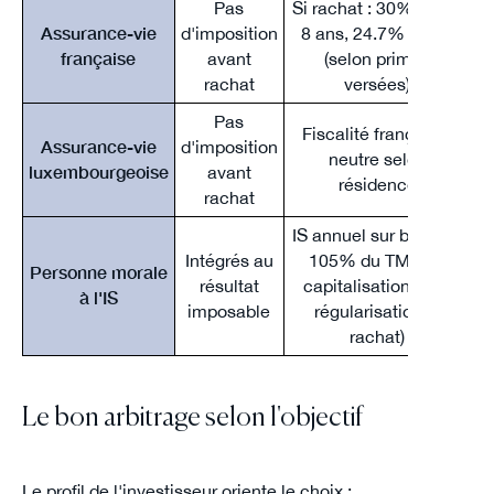
Pas
Si rachat : 30% avant
Assurance-vie
d'imposition
8 ans, 24.7% après
française
avant
(selon primes
rachat
versées)
Pas
Fiscalité française,
Assurance-vie
d'imposition
neutre selon
luxembourgeoise
avant
résidence
rachat
IS annuel sur base de
Intégrés au
105% du TME en
Personne morale
résultat
capitalisation (puis
à l'IS
c
imposable
régularisation si
c
rachat)
Le bon arbitrage selon l'objectif
Le profil de l'investisseur oriente le choix :