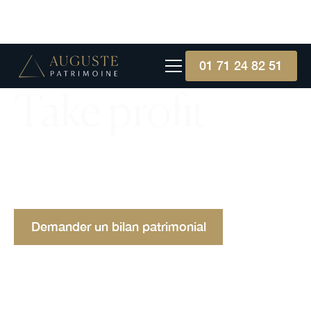
01 71 24 82 51
Take profit
Le take profit est un ordre de bourse qui clôture
automatiquement une position à un objectif de
gain fixé. Définition et fonctionnement.
Demander un bilan patrimonial