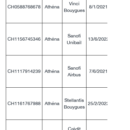
Vinci
CH0588768678
Athéna
8/1/2021
70 %
Bouygues
Sanofi
CH1156745346
Athéna
13/6/2022
70 %
Unibail
Sanofi
CH1117914239
Athéna
7/6/2021
70 %
Airbus
Stellantis
CH1161767988
Athéna
25/2/2022
70 %
Bouygues
Crédit