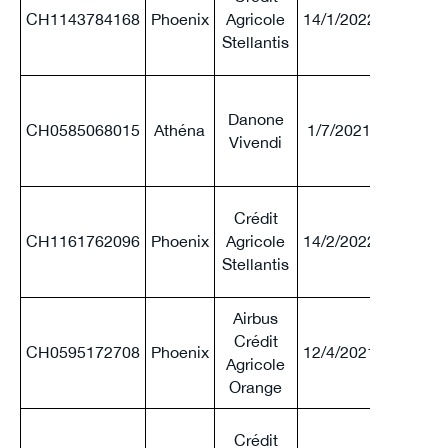
CH1143784168
Phoenix
Agricole
14/1/2022
65 %
Stellantis
Danone
CH0585068015
Athéna
1/7/2021
70 %
Vivendi
Crédit
CH1161762096
Phoenix
Agricole
14/2/2022
65 %
Stellantis
Airbus
Crédit
CH0595172708
Phoenix
12/4/2021
60 %
Agricole
Orange
Crédit