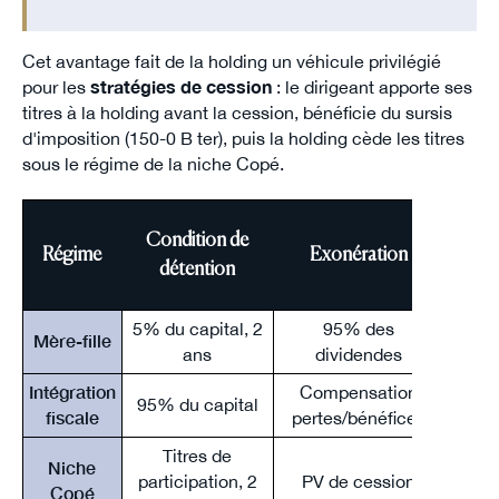
Cet avantage fait de la holding un véhicule privilégié
pour les
stratégies de cession
: le dirigeant apporte ses
titres à la holding avant la cession, bénéficie du sursis
d'imposition (150-0 B ter), puis la holding cède les titres
sous le régime de la niche Copé.
Condition de
Quot
Régime
Exonération
détention
imp
5% du capital, 2
95% des
Mère-fille
ans
dividendes
Intégration
Compensation
95% du capital
fiscale
pertes/bénéfices
Titres de
Niche
participation, 2
PV de cession
1
Copé