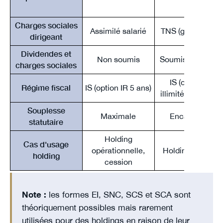
Charges sociales
Assimilé salarié
TNS (gérant major
dirigeant
Dividendes et
Non soumis
Soumis au-delà 
charges sociales
IS (option IR 5 
Régime fiscal
IS (option IR 5 ans)
illimitée SARL fam
Souplesse
Maximale
Encadrée par la
statutaire
Holding
Cas d'usage
opérationnelle,
Holding familial
holding
cession
Note :
les formes EI, SNC, SCS et SCA sont
théoriquement possibles mais rarement
utilisées pour des holdings en raison de leur