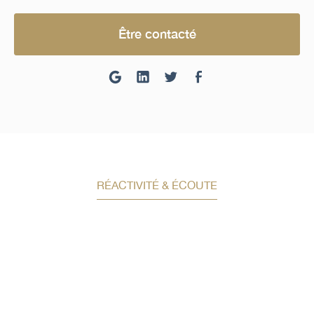
Être contacté
RÉACTIVITÉ & ÉCOUTE
Demandez un conseil en
investissement
Un conseiller spécialisé
vous contactera
dans les meilleurs délais afin d’échanger.