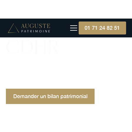
01 71 24 82 51
CDHR
La CDHR garantit une imposition minimale de
20% des très hauts revenus. Seuils, calcul et
fonctionnement de la contribution différentielle.
Demander un bilan patrimonial