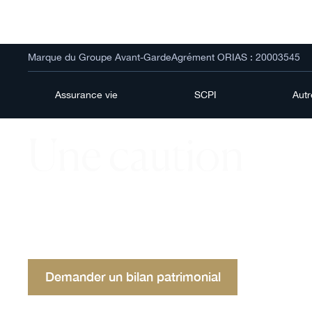
Marque du Groupe Avant-Garde
Agrément ORIAS : 20003545
Assurance vie
SCPI
Aut
Une caution
Découvrez le rôle de la caution dans les transacti
financières, un mécanisme de garantie sécurisant
et bailleurs, avec des exemples pratiques.
Demander un bilan patrimonial