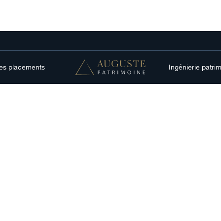
res placements
Ingénierie patri
ons
 créanciers