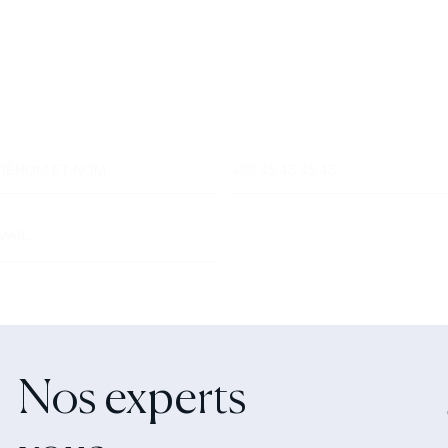
investissement
Un conseiller spécialisé
vous contactera
dans les meilleurs délais afin d’échanger.
Nos experts