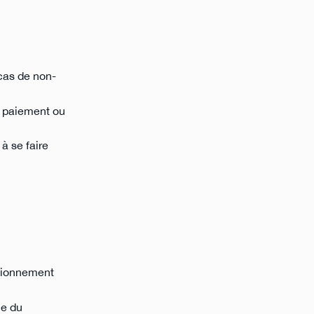
 cas de non-
le paiement ou
 à se faire
utionnement
ue du