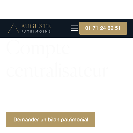
01 71 24 82 51
Compte
centralisateur
Explorez la double signature avec compte
centralisateur, une méthode de gestion financière
assurant sécurité et contrôle dans les entreprises.
Demander un bilan patrimonial