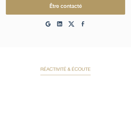
Être contacté
RÉACTIVITÉ & ÉCOUTE
Demandez un conseil en
investissement
Un conseiller spécialisé
vous contactera
dans les meilleurs délais afin d’échanger.