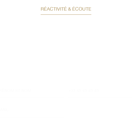
RÉACTIVITÉ & ÉCOUTE
Demandez un conseil e
investissement
Un conseiller spécialisé
vous contactera
dans les meilleurs délais afin d’échanger.