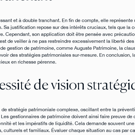
uissant et à double tranchant. En fin de compte, elle représente
 Sa justification repose sur des intérêts cruciaux, tels que la 
rare. Cependant, son application doit être pensée avec précauti
st de veiller à ne pas restreindre excessivement la liberté des 
ets de gestion de patrimoine, comme Auguste Patrimoine, la clau
cevoir des stratégies patrimoniales sur-mesure. En conclusion, l
écieux en richesse pérenne.
ssité de vision stratég
l de stratégie patrimoniale complexe, oscillant entre la prévent
s. Les gestionnaires de patrimoine doivent ainsi faire preuve de
ennité et les impératifs de liquidité. Cela demande souvent une
culturels et familiaux. Évaluer chaque situation au cas par ca