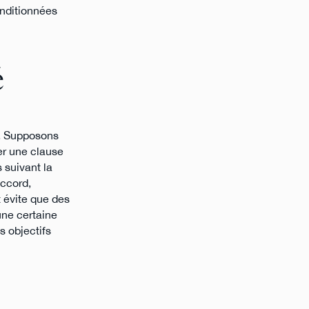
onditionnées
é
le. Supposons
rer une clause
 suivant la
accord,
t évite que des
une certaine
s objectifs