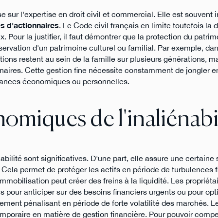
se sur l'expertise en droit civil et commercial. Elle est souvent
s d'actionnaires
. Le Code civil français en limite toutefois la d
. Pour la justifier, il faut démontrer que la protection du patri
rvation d'un patrimoine culturel ou familial. Par exemple, da
ctions restent au sein de la famille sur plusieurs générations, m
ionnaires. Cette gestion fine nécessite constamment de jongler e
tances économiques ou personnelles.
omiques de l'inaliénabi
bilité sont significatives. D'une part, elle assure une certaine s
 Cela permet de protéger les actifs en période de turbulences f
obilisation peut créer des freins à la liquidité. Les propriétai
s pour anticiper sur des besoins financiers urgents ou pour opt
èrement pénalisant en période de forte volatilité des marchés. 
emporaire en matière de gestion financière. Pour pouvoir comp