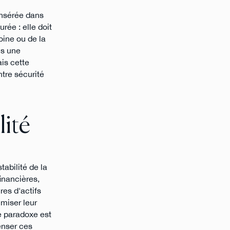
 insérée dans
urée : elle doit
moine ou de la
ns une
ais cette
ntre sécurité
lité
tabilité de la
inancières,
res d'actifs
imiser leur
Le paradoxe est
enser ces