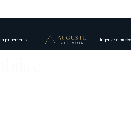
res placements
Ingénierie patri
bilité
mpêchant
ens,