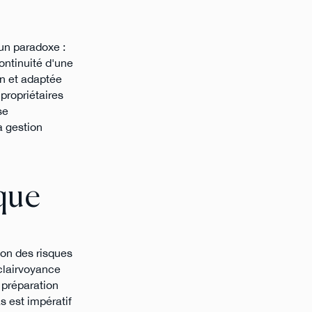
 un paradoxe :
continuité d'une
on et adaptée
propriétaires
se
a gestion
ique
ion des risques
 clairvoyance
 préparation
s est impératif