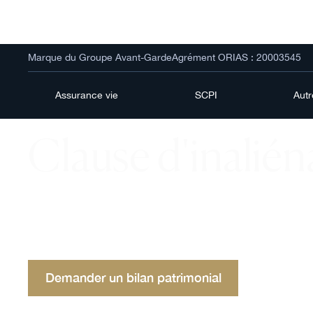
Marque du Groupe Avant-Garde
Agrément ORIAS : 20003545
Assurance vie
SCPI
Aut
Clause d'inaliéna
Une clause d'inaliénabilité est une disposition e
temporairement ou définitivement la cession de bi
cruciale pour la gestion patrimoniale.
Demander un bilan patrimonial