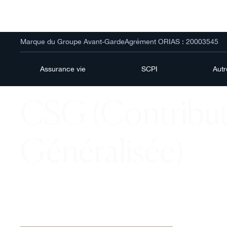
Marque du Groupe Avant-Garde
Agrément ORIAS : 20003545
Assurance vie
SCPI
Aut
CSG (Contribut
Généralisée)
Explorez en profondeur la Contribution Sociale Gé
(CSG) en France : définition, calcul, taux, et impac
revenus.