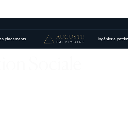
res placements
Ingénierie patri
ion Sociale
néralisée
t sur les