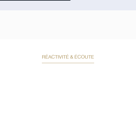
RÉACTIVITÉ & ÉCOUTE
Demandez un conseil e
investissement
Un conseiller spécialisé
vous contactera
dans les meilleurs délais afin d’échanger.