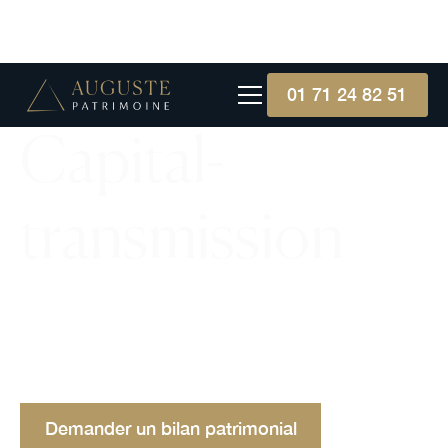
01 71 24 82 51
Capital-
transmission
Le capital-transmission est l'art délicat de
transférer actifs et biens, équilibrant croissance et
continuité, tout en minimisant les charges
fiscales."
Demander un bilan patrimonial