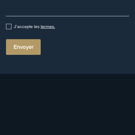
J'accepte les
termes.
Autres définitions
Voir toutes les définitions