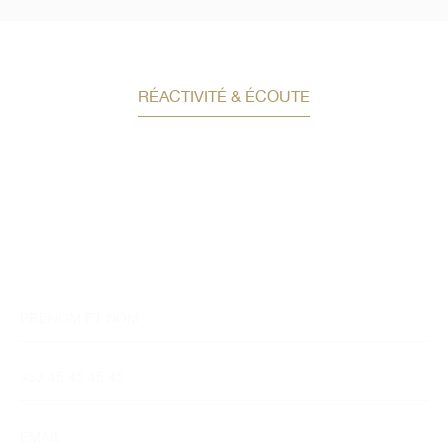
RÉACTIVITÉ & ÉCOUTE
Demandez un conseil en
investissement
Un conseiller spécialisé
vous contactera
dans les meilleurs délais afin d’échanger.