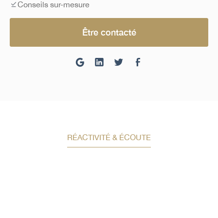
Conseils sur-mesure
Être contacté
RÉACTIVITÉ & ÉCOUTE
Demandez un conseil en
investissement
Un conseiller spécialisé
vous contactera