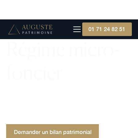
01 71 24 82 51
Régime micro-
foncier
Explorez le régime micro-foncier, un dispositif
fiscal pour simplifier la déclaration des revenus
locatifs des petits propriétaires, avec un
abattement forfaitaire.
Demander un bilan patrimonial