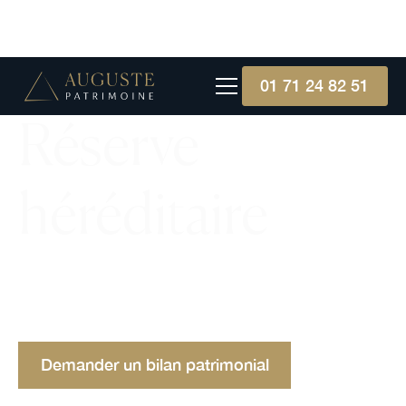
01 71 24 82 51
Réserve
héréditaire
La réserve héréditaire impose une part minimale
de l'héritage aux héritiers directs, limitant ainsi la
liberté testamentaire du défunt.
Demander un bilan patrimonial