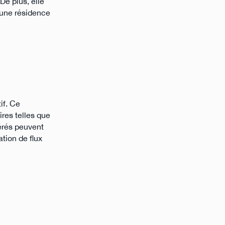
De plus, elle
, une résidence
if. Ce
res telles que
érés peuvent
ation de flux