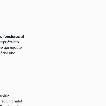
s foncières
et
ropriétaires
e qui rajoute
séder une
levier
ire. Un chalet