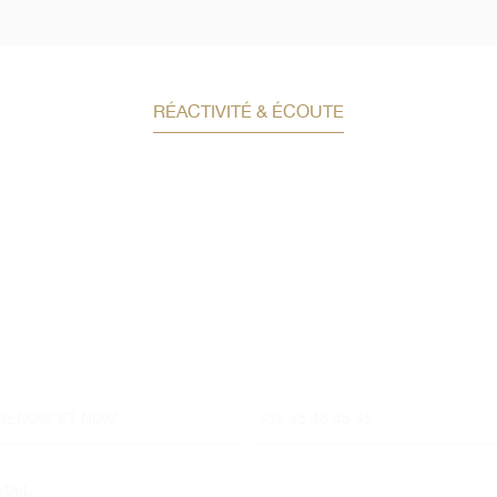
RÉACTIVITÉ & ÉCOUTE
Demandez un conseil e
investissement
Un conseiller spécialisé
vous contactera
dans les meilleurs délais afin d’échanger.