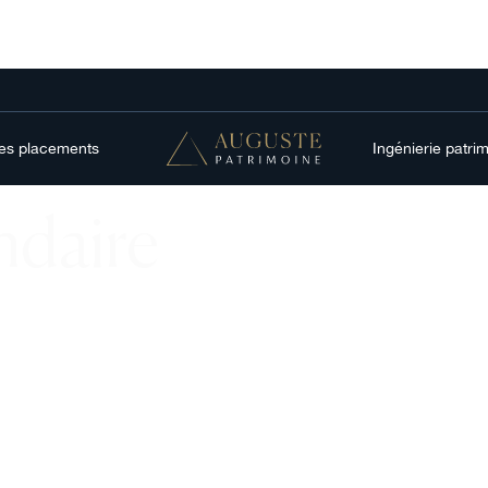
res placements
Ingénierie patri
ndaire
gique en
 pour