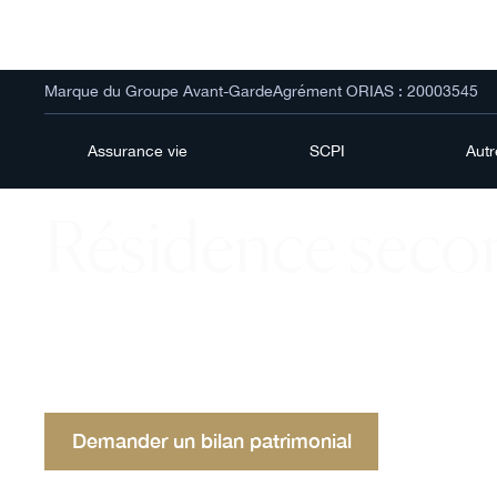
Marque du Groupe Avant-Garde
Agrément ORIAS : 20003545
Assurance vie
SCPI
Aut
Résidence seco
Résidence secondaire : découvrez son rôle straté
tant qu'investissement et ses implications fiscales
optimiser votre patrimoine.
Demander un bilan patrimonial