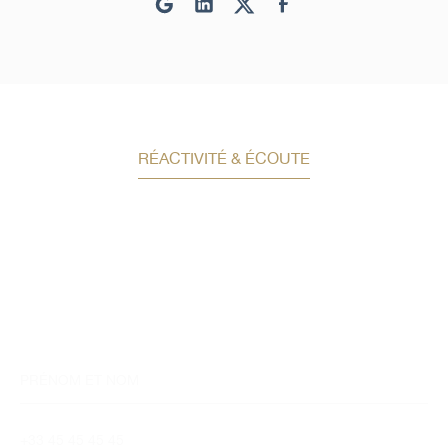
RÉACTIVITÉ & ÉCOUTE
Demandez un conseil en
investissement
Un conseiller spécialisé
vous contactera
dans les meilleurs délais afin d’échanger.