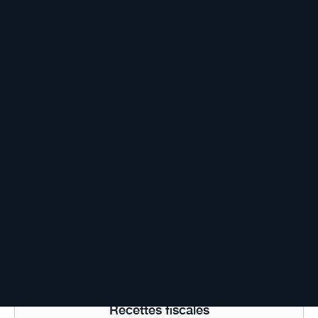
Rabot fiscal
Rachat de crédit
Rachat de rente viagère
Ratio d’endettement
Recapitalisation
Recettes fiscales