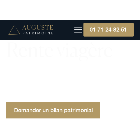
01 71 24 82 51
Rente viagère
Discutez des avantages, types et exemples de
rentes viagères, un revenu à vie pour assurer une
stabilité financière en retraite. Découverte d'un
outil patrimonial.
Demander un bilan patrimonial