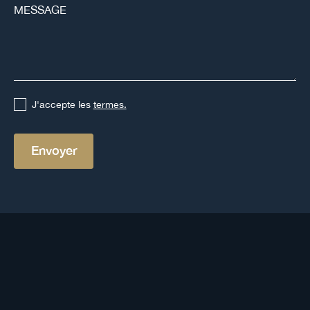
J'accepte les
termes.
Autres définitions
Voir toutes les définitions