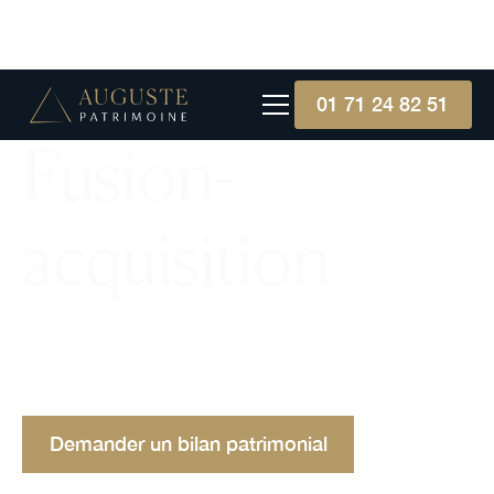
01 71 24 82 51
Fusion-
acquisition
La fusion-acquisition est une stratégie financière
cruciale visant l'expansion ou la consolidation des
entreprises à travers regroupements ou achats.
Demander un bilan patrimonial