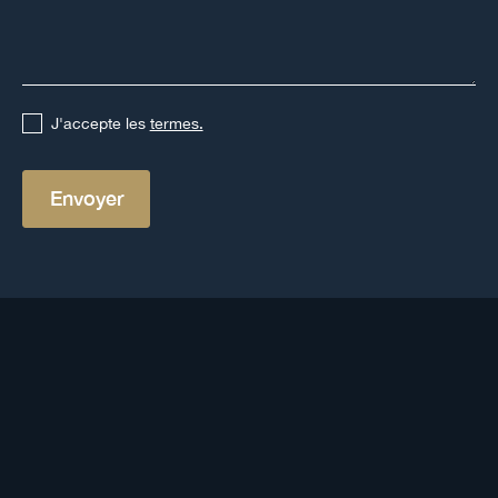
J'accepte les
termes.
Autres définitions
Voir toutes les définitions