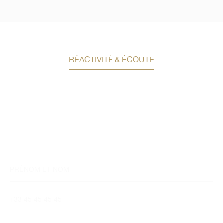
RÉACTIVITÉ & ÉCOUTE
Demandez un conseil en
investissement
Un conseiller spécialisé
vous contactera
dans les meilleurs délais afin d’échanger.