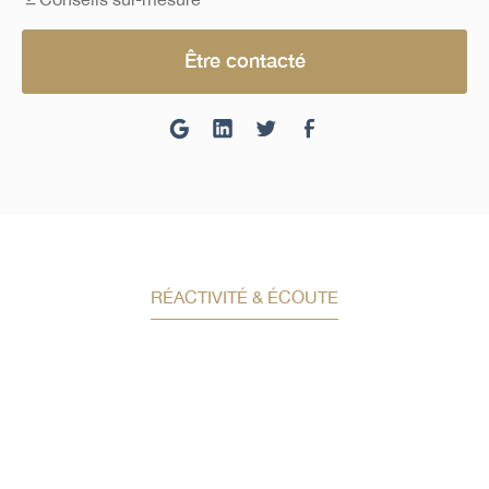
Être contacté
RÉACTIVITÉ & ÉCOUTE
Demandez un conseil en
investissement
Un conseiller spécialisé
vous contactera
dans les meilleurs délais afin d’échanger.