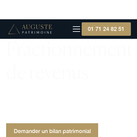
01 71 24 82 51
Fractionnement
de revenus
Le fractionnement de revenus permet de répartir
les revenus entre plusieurs contribuables pour
réduire la charge fiscale globale et optimiser la
situation financière.
Demander un bilan patrimonial