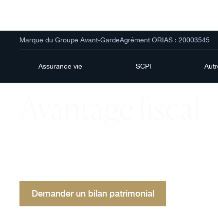
Marque du Groupe Avant-Garde
Agrément ORIAS : 20003545
Assurance vie
SCPI
Aut
Avantage fiscal
Qu'est-ce qu'un avantage fiscal ? Découvrez ses 
enjeux, et exemples comme la loi Malraux. Orienta
économique et réduction de l'impôt.
Demander un bilan patrimonial