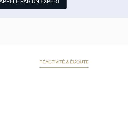
APPELÉ PAR UN EXPERT
RÉACTIVITÉ & ÉCOUTE
Demandez un conseil e
investissement
Un conseiller spécialisé
vous contactera
dans les meilleurs délais afin d’échanger.