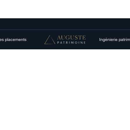
res placements
Ingénierie patri
formes,
tion