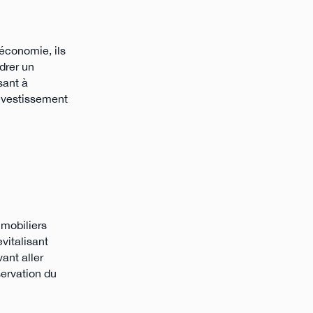
'économie, ils
drer un
sant à
investissement
mmobiliers
evitalisant
ant aller
servation du