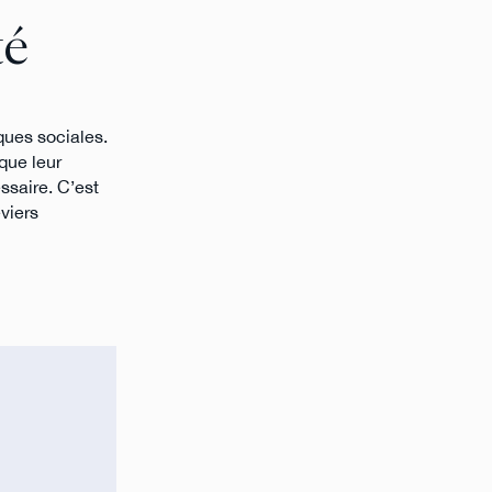
té
ques sociales.
que leur
essaire. C’est
viers