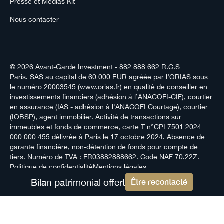
Presse et Médias Kit
Nous contacter
© 2026
Avant-Garde Investment
- 882 888 662 R.C.S
Paris. SAS au capital de 60 000 EUR agréée par l’ORIAS sous
le numéro 20003545 (www.orias.fr) en qualité de conseiller en
investissements financiers (adhésion à l’ANACOFI-CIF), courtier
en assurance (IAS - adhésion à l'ANACOFI Courtage), courtier
(IOBSP), agent immobilier. Activité de transactions sur
immeubles et fonds de commerce, carte T n°CPI 7501 2024
000 000 455 délivrée à Paris le 17 octobre 2024. Absence de
garante financière, non-détention de fonds pour compte de
tiers. Numéro de TVA : FR03882888662. Code NAF 70.22Z.
Politique de confidentialité
Mentions légales
Bilan patrimonial offert
Être recontacté