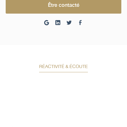
Être contacté
RÉACTIVITÉ & ÉCOUTE
Demandez un conseil en
investissement
Un conseiller spécialisé
vous contactera
dans les meilleurs délais afin d’échanger.