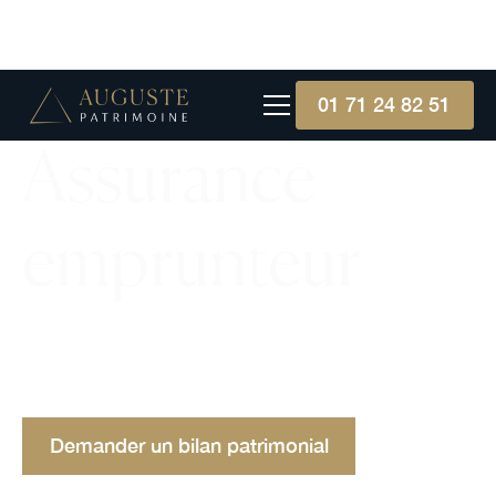
01 71 24 82 51
Assurance
emprunteur
Assurance emprunteur : protégez votre prêt avec
une couverture essentielle contre les imprévus,
incluant décès, invalidité ou perte d'emploi.
Demander un bilan patrimonial