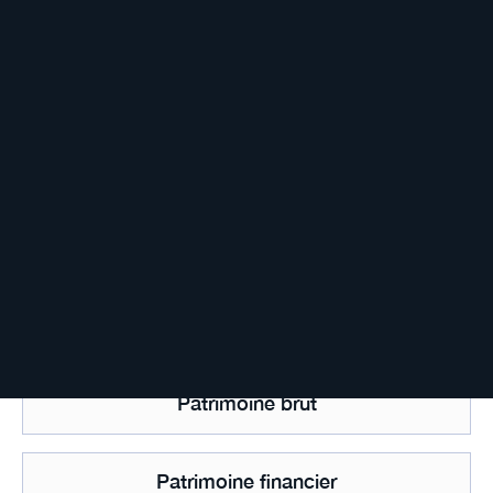
Pacte d’actionnaires
Pacte Dutreil
Paradis fiscal
Parts institutionnelles
Part sociale
Patrimoine brut
Patrimoine financier