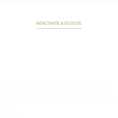
RÉACTIVITÉ & ÉCOUTE
Demandez un conseil en
investissement
Un conseiller spécialisé
vous contactera
dans les meilleurs délais afin d’échanger.