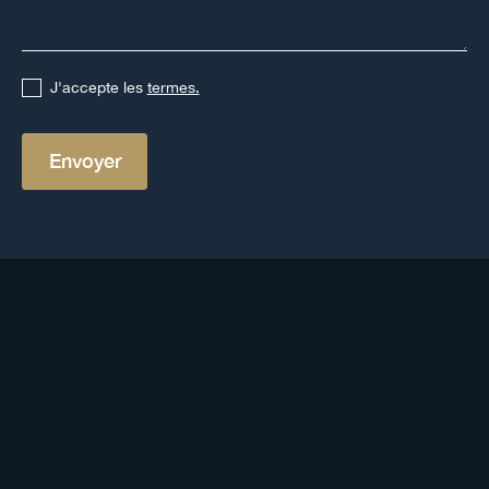
J'accepte les
termes.
Autres définitions
Voir toutes les définitions