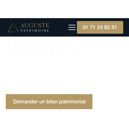
01 71 24 82 51
Privilèges
Découvrez les privilèges : des garanties légales
qui assurent aux créanciers un droit de priorité
pour le recouvrement des dettes, offrant une
sécurité accrue.
Demander un bilan patrimonial