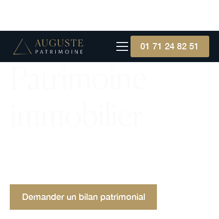
01 71 24 82 51
Patrimoine
immobilier
Le patrimoine immobilier désigne tous les biens
immobiliers possédés, cruciaux pour la richesse
d’une personne ou entreprise."
Demander un bilan patrimonial