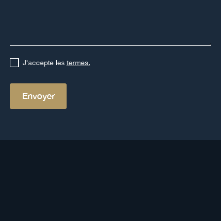
J'accepte les
termes.
Autres définitions
Voir toutes les définitions