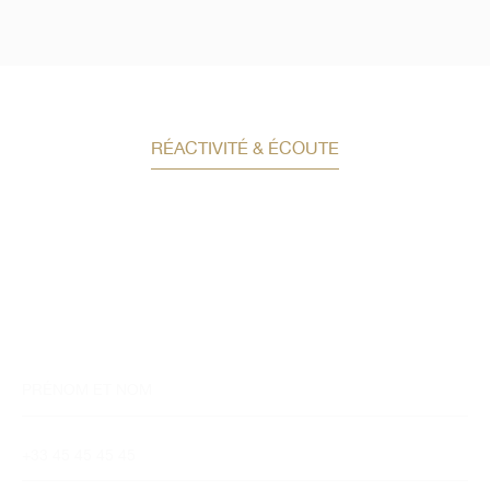
RÉACTIVITÉ & ÉCOUTE
Demandez un conseil en
investissement
Un conseiller spécialisé
vous contactera
dans les meilleurs délais afin d’échanger.