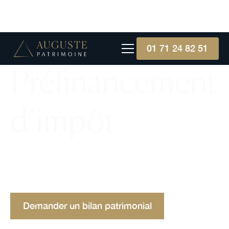
01 71 24 82 51
Préfinancement
d’impôt
Le préfinancement d’impôt consiste en une
avance financière pour anticiper le règlement
fiscal, optimisant ainsi la trésorerie à court terme.
Demander un bilan patrimonial