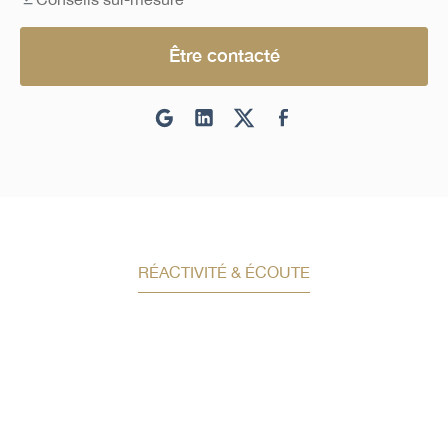
Être contacté
RÉACTIVITÉ & ÉCOUTE
Demandez un conseil en
investissement
Un conseiller spécialisé
vous contactera
dans les meilleurs délais afin d’échanger.