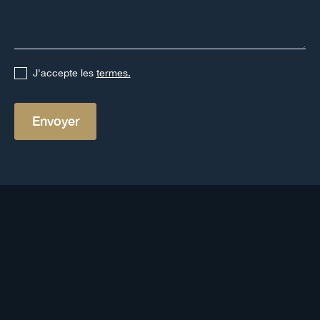
J'accepte les
termes.
Autres définitions
Voir toutes les définitions