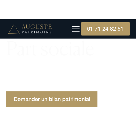
01 71 24 82 51
Part sociale
Comprendre la part sociale : Unité de propriété
collective offrant droits de vote et dividendes ; un
outil d'investissement stable et participatif.
Demander un bilan patrimonial