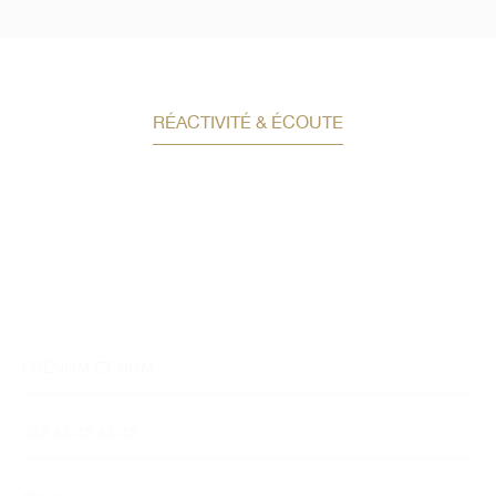
RÉACTIVITÉ & ÉCOUTE
Demandez un conseil en
investissement
Un conseiller spécialisé
vous contactera
dans les meilleurs délais afin d’échanger.