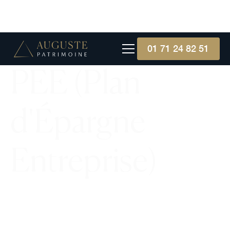
01 71 24 82 51
PEE (Plan
d'Épargne
Entreprise)
Le Plan d'Épargne Entreprise est un dispositif
d'épargne collective, alignant les intérêts salariés-
employeurs avec un abondement et des
avantages fiscaux.