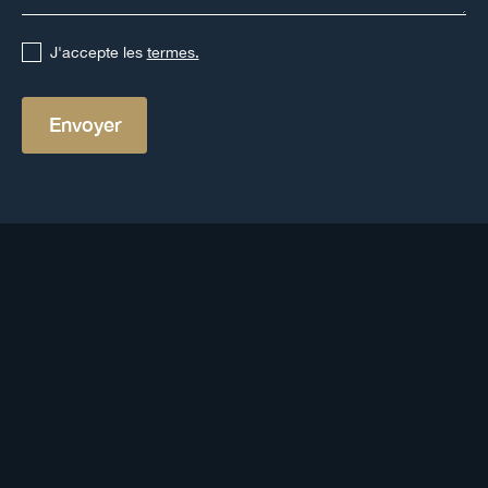
J'accepte les
termes.
Les autres placements pour
votre épargne
Découvrez les enveloppes et produits pertinents
selon votre profil et vos objectifs