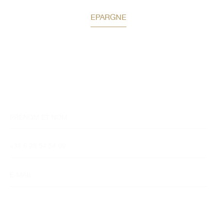
EPARGNE
Bilan patrimonial offert
Auguste Patrimoine vous accompagne dans vos
réflexions et la structuration
des solutions adaptées à votre profil.