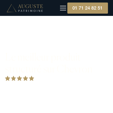
01 71 24 82 51
Le meilleur produit
structuré sur Chevron
Chevron Corporation, deuxième compagnie
pétrolière aux États-Unis et sixième mondiale, se
distingue par son rôle majeur dans l'industrie
mondiale du pétrole et du gaz. Son engagement