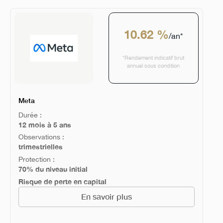
10.62 %
/an*
*Rendement indicatif brut
annuel sous condition
Meta
Durée :
12 mois à 5 ans
Observations :
trimestrielles
Protection :
70% du niveau initial
Risque de perte en capital
En savoir plus