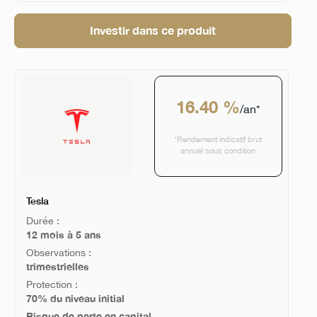
Investir dans ce produit
16.40 %
/an*
*Rendement indicatif brut
annuel sous condition
Tesla
Durée :
12 mois à 5 ans
Observations :
trimestrielles
Protection :
70% du niveau initial
Risque de perte en capital