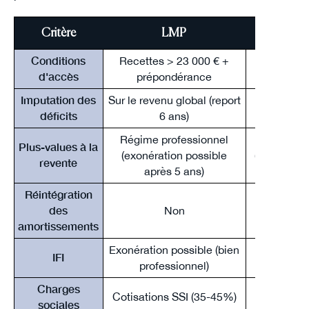
Critère
LMP
Conditions
Recettes > 23 000 € +
Par défaut
d'accès
prépondérance
Imputation des
Sur le revenu global (report
Sur les B
déficits
6 ans)
uniquem
Régime professionnel
Régime
Plus-values à la
(exonération possible
(exonérati
revente
après 5 ans)
a
Réintégration
des
Non
Oui (depu
amortissements
Exonération possible (bien
IFI
Inclus 
professionnel)
Charges
Cotisations SSI (35-45%)
Prélèveme
sociales