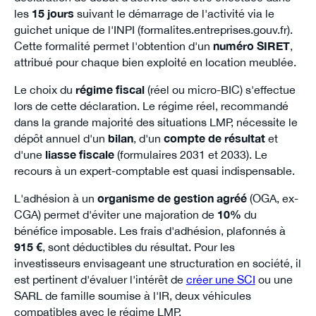
les
15 jours
suivant le démarrage de l'activité via le
guichet unique de l'INPI (formalites.entreprises.gouv.fr).
Cette formalité permet l'obtention d'un
numéro SIRET
,
attribué pour chaque bien exploité en location meublée.
Le choix du
régime fiscal
(réel ou micro-BIC) s'effectue
lors de cette déclaration. Le régime réel, recommandé
dans la grande majorité des situations LMP, nécessite le
dépôt annuel d'un
bilan
, d'un
compte de résultat
et
d'une
liasse fiscale
(formulaires 2031 et 2033). Le
recours à un expert-comptable est quasi indispensable.
L'adhésion à un
organisme de gestion agréé
(OGA, ex-
CGA) permet d'éviter une majoration de
10%
du
bénéfice imposable. Les frais d'adhésion, plafonnés à
915 €
, sont déductibles du résultat. Pour les
investisseurs envisageant une structuration en société, il
est pertinent d'évaluer l'intérêt de
créer une SCI
ou une
SARL de famille soumise à l'IR, deux véhicules
compatibles avec le régime LMP.