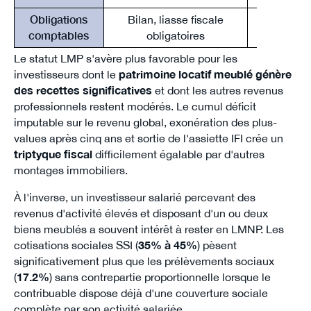
Obligations
Bilan, liasse fiscale
Simplifiée
comptables
obligatoires
Le statut LMP s'avère plus favorable pour les
investisseurs dont le
patrimoine locatif meublé génère
des recettes significatives
et dont les autres revenus
professionnels restent modérés. Le cumul déficit
imputable sur le revenu global, exonération des plus-
values après cinq ans et sortie de l'assiette IFI crée un
triptyque fiscal
difficilement égalable par d'autres
montages immobiliers.
À l'inverse, un investisseur salarié percevant des
revenus d'activité élevés et disposant d'un ou deux
biens meublés a souvent intérêt à rester en LMNP. Les
cotisations sociales SSI (
35% à 45%
) pèsent
significativement plus que les prélèvements sociaux
(
17.2%
) sans contrepartie proportionnelle lorsque le
contribuable dispose déjà d'une couverture sociale
complète par son activité salariée.