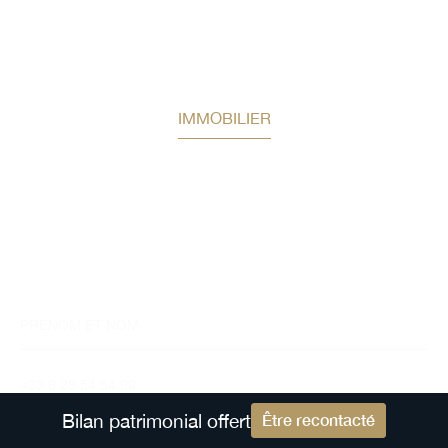
IMMOBILIER
Bilan patrimonial offert
Auguste Patrimoine vous accompagne dans vos
réflexions et la structuration
des solutions adaptées à votre profil.
Bilan patrimonial offert
Être recontacté