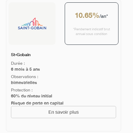
10.65%
/an*
*Rendement indicatif brut
annuel sous condition
St-Gobain
Durée :
6 mois à 5 ans
Observations :
bimestrielles
Protection :
60% du niveau initial
Risque de perte en capital
En savoir plus