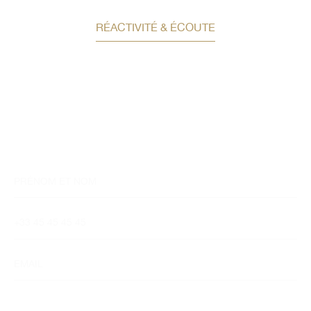
RÉACTIVITÉ & ÉCOUTE
Demandez un conseil en
investissement
Un conseiller spécialisé
vous contactera
dans les meilleurs délais afin d’échanger.