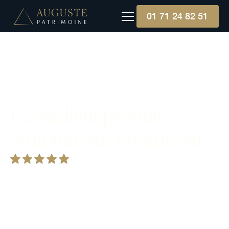
01 71 24 82 51
Le meilleur produit
structuré sur Broadcom
Broadcom, entreprise technologique américaine
de premier plan, se distingue dans les
équipements de télécommunication et les semi-
conducteurs, avec un historique d'acquisitions