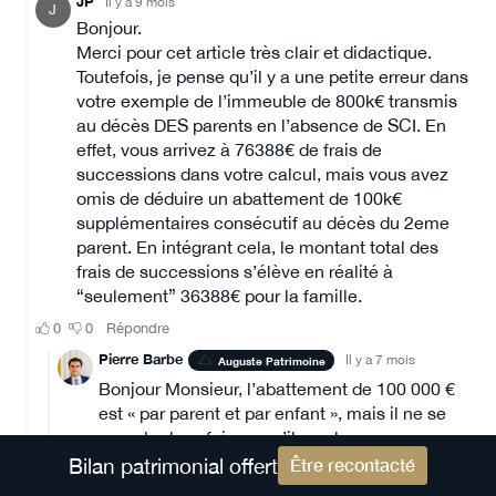
Bilan patrimonial offert
Être recontacté