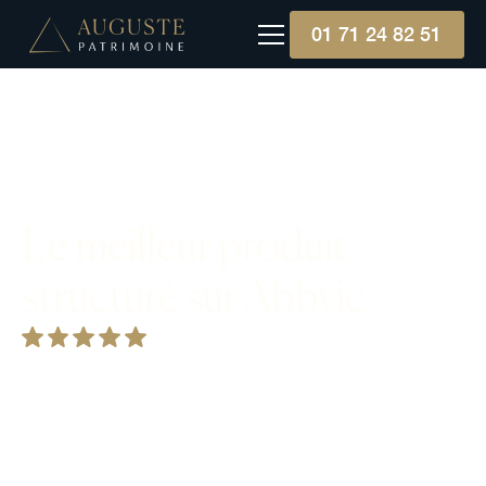
01 71 24 82 51
Le meilleur produit
structuré sur Abbvie
Abbvie Inc., figure majeure de la biopharmacie
depuis 2013, excelle dans la recherche médicale
et l'innovation avec des médicaments phares
comme Humira. Un investissement dans Abbvie