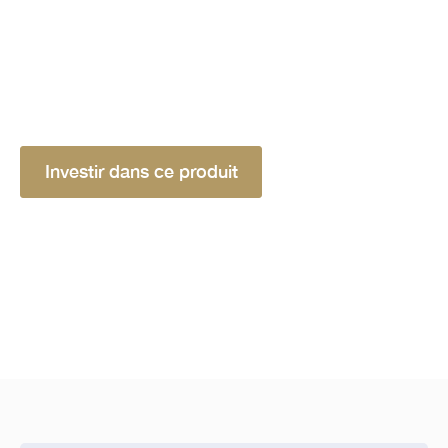
représente l'opportunité de soutenir une
entreprise dédiée à la résolution des défis
médicaux, tout en intégrant des pratiques
durables et en contribuant activement à
l'évolution de la médecine.
Investir dans ce produit
Rendement indicatif brut*
Protection
7.08 %
70% du niveau initial