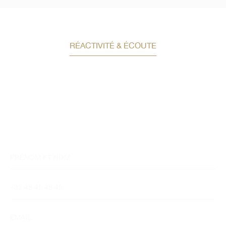
RÉACTIVITÉ & ÉCOUTE
Demandez un conseil en
investissement
Un conseiller spécialisé
vous contactera
dans les meilleurs délais afin d’échanger.