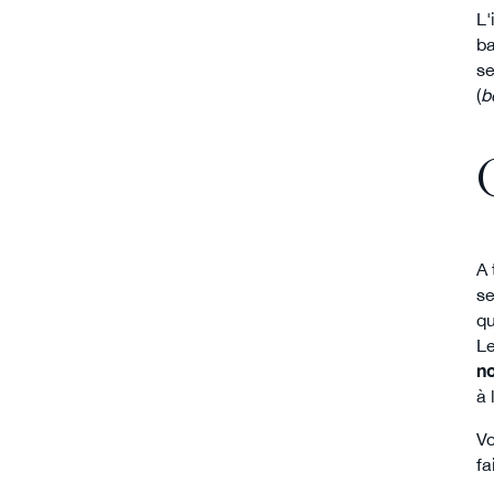
L'
ba
se
(
b
A 
se
qu
Le
no
à 
Vo
fa