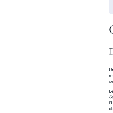
D
Un
mo
de
Le
Se
l'
ob