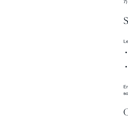
7)
S
Le
En
so
C