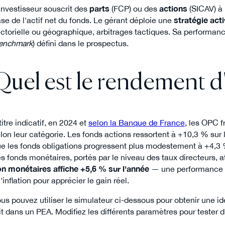
investisseur souscrit des
parts
(FCP) ou des
actions
(SICAV) à 
se de l'actif net du fonds. Le gérant déploie une
stratégie act
ctorielle ou géographique, arbitrages tactiques. Sa performan
enchmark
) défini dans le prospectus.
Quel est le rendement
titre indicatif, en 2024 et
selon la Banque de France
, les OPC 
lon leur catégorie. Les fonds actions ressortent à +10,3 % sur 
e les fonds obligations progressent plus modestement à +4,3 %
s fonds monétaires, portés par le niveau des taux directeurs, 
n monétaires affiche +5,6 % sur l'année
— une performance co
l'inflation pour apprécier le gain réel.
us pouvez utiliser le simulateur ci-dessous pour obtenir une i
it dans un PEA. Modifiez les différents paramètres pour tester di