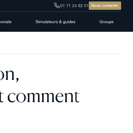
01 71 24 82 51
Nous contacter
moniale
Simulateurs & guides
Groupe
on,
et comment