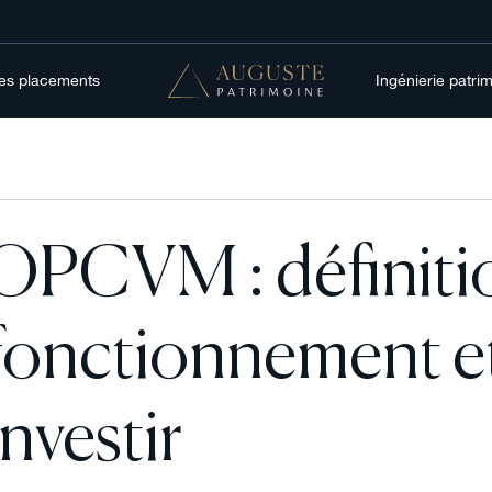
res placements
Ingénierie patri
OPCVM : définiti
fonctionnement 
investir