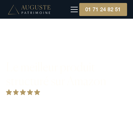
01 71 24 82 51
Le meilleur produit
structuré sur Amazon
Amazon incarne une révolution dans le commerce
électronique et la technologie, dominant le
marché mondial avec une diversification
stratégique. En tant que leader incontesté,