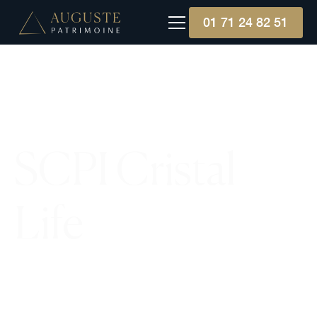
01 71 24 82 51
SCPI Cristal
Life
La SCPI Cristal Life, gérée par Inter Gestion, se
concentre sur des actifs essentiels tels que la
santé, le logement, et l'alimentaire, offrant un