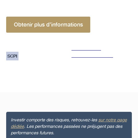
rendement de 6,02% en 2023.
Obtenir plus d’informations
Solution
Gestionnaire
Inter Gestion REIM
SCPI
Investir comporte des risques, retrouvez-les
sur notre page
dédiée
. Les performances passées ne préjugent pas des
performances futures.