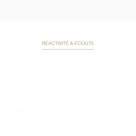
RÉACTIVITÉ & ÉCOUTE
Demandez un conseil en
investissement
Un conseiller spécialisé
vous contactera
dans les meilleurs délais afin d’échanger.