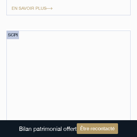
EN SAVOIR PLUS
SCPI
Bilan patrimonial offert
Être recontacté
SCPI Primopierre