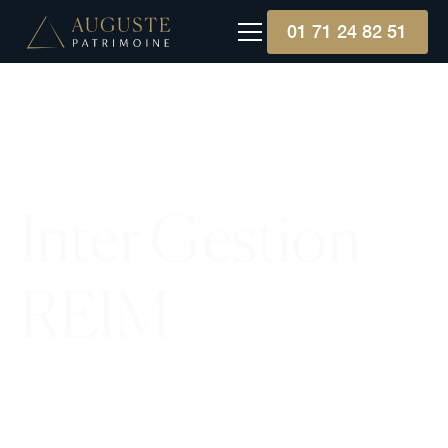
01 71 24 82 51
Inter Gestion
REIM
Inter Gestion REIM se spécialise dans les SCPI,
offrant une gamme complète couvrant toutes les
classes d'actifs immobiliers, avec un accent sur la