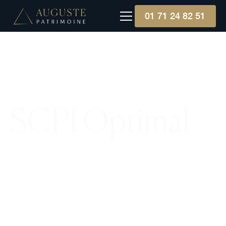
01 71 24 82 51
SCPI Optimal
La SCPI Optimale cible des investissements
immobiliers résilients, axés sur des actifs de
proximité, pour générer des revenus locatifs
réguliers tout en soutenant l'économie locale et
en adhérant à des pratiques ESG.