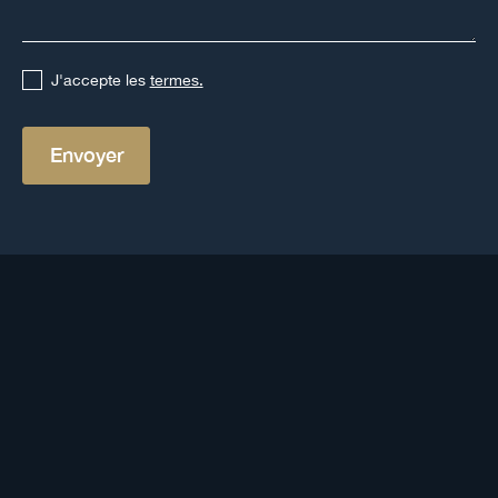
J'accepte les
termes.
Nos placements
immobiliers
Vous souhaitez investir en SCPI, SCI ou
OCPI ? Retrouvez un échantillon des supports proposés
par Auguste Patrimoine. Résidentiel, commercial,