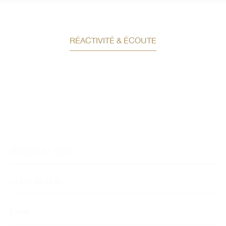
RÉACTIVITÉ & ÉCOUTE
Demandez un conseil en
investissement
Un conseiller spécialisé
vous contactera
dans les meilleurs délais afin d’échanger.