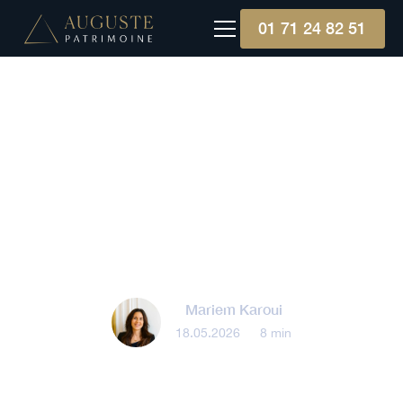
01 71 24 82 51
Gestion patrimoniale
Comment gérer une
succession pour éviter les
conflits entre héritiers ?
Mariem Karoui
18.05.2026
•
8 min