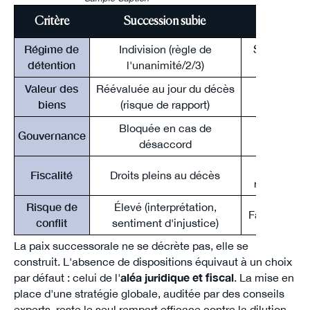
Critère
Succession subie
Transmi
Régime de
Indivision (règle de
SCI, Déme
détention
l'unanimité/2/3)
Valeur des
Réévaluée au jour du décès
Figée au 
biens
(risque de rapport)
Bloquée en cas de
Gouvernance
Définie p
désaccord
Optimi
Fiscalité
Droits pleins au décès
renouvela
Risque de
Élevé (interprétation,
Faible (règl
conflit
sentiment d'injustice)
La paix successorale ne se décrète pas, elle se
construit. L'absence de dispositions équivaut à un choix
par défaut : celui de l'
aléa juridique et fiscal
. La mise en
place d'une stratégie globale, auditée par des conseils
experts, reste le seul rempart efficace contre la dilution