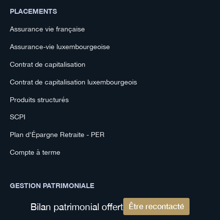
PLACEMENTS
Assurance vie française
Assurance-vie luxembourgeoise
Contrat de capitalisation
Contrat de capitalisation luxembourgeois
Produits structurés
SCPI
Plan d'Épargne Retraite - PER
Compte à terme
GESTION PATRIMONIALE
Placer son argent à l'étranger
Bilan patrimonial offert
Être recontacté