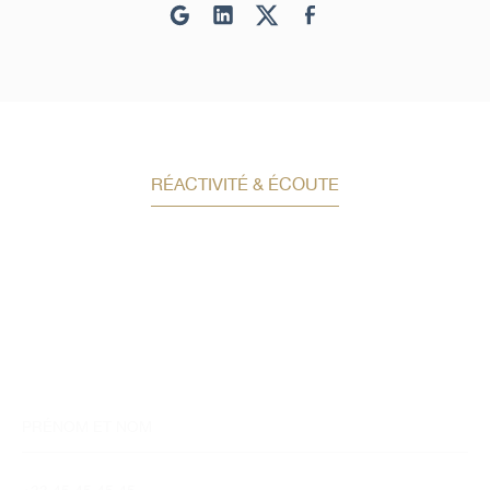
RÉACTIVITÉ & ÉCOUTE
Demandez un conseil en
investissement
Un conseiller spécialisé
vous contactera
dans les meilleurs délais afin d’échanger.