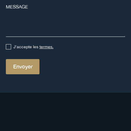
J'accepte les
termes.
Autres définitions
Voir toutes les définitions